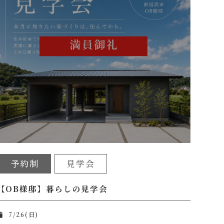
予約制
見学会
 新居浜市坂井町
【OB様邸】暮らしの見学会
7/26(日)