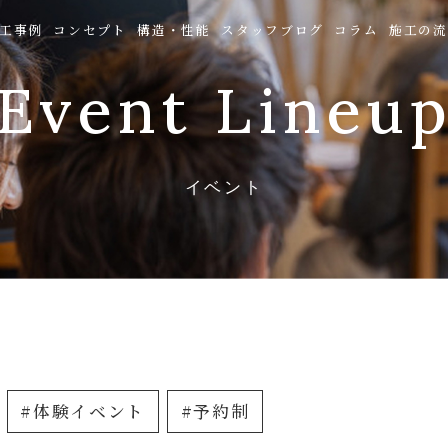
工事例
コンセプト
構造・性能
スタッフブログ
コラム
施工の流
Event Lineu
イベント
#体験イベント
#予約制