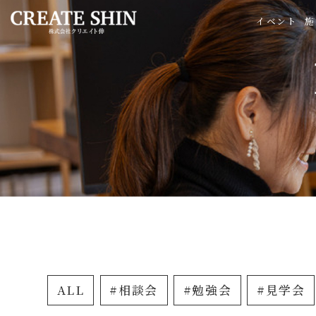
イベント
施
ALL
#相談会
#勉強会
#見学会