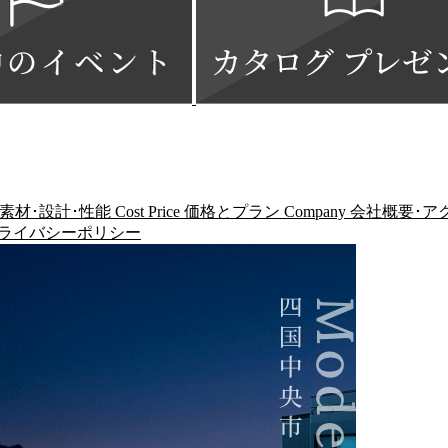
素材･設計･性能
Cost Price
価格とプラン
Company
会社概要･ア
ライバシーポリシー