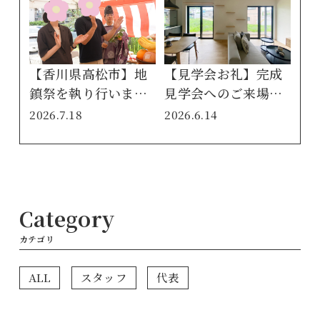
【香川県高松市】地
【見学会お礼】完成
鎮祭を執り行いまし
見学会へのご来場、
た！｜愛媛・香川・
ありがとうございま
2026.7.18
2026.6.14
徳島でお家を建てる
した！｜愛媛・香
ならクリエイト伸
川・徳島でお家を建
てるならクリエイト
伸
Category
カテゴリ
ALL
スタッフ
代表