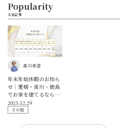
Popularity
人気記事
森川希望
年末年始休暇のお知ら
せ｜愛媛・香川・徳島
でお家を建てるならク
リエイト伸
2025.12.29
その他