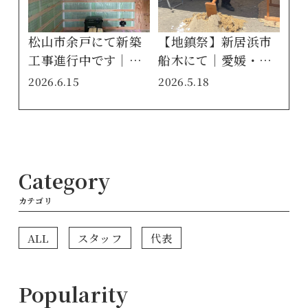
松山市余戸にて新築
【地鎮祭】新居浜市
工事進行中です｜愛
船木にて｜愛媛・香
媛・香川・徳島でお
川・徳島でお家を建
2026.6.15
2026.5.18
家を建てるならクリ
てるならクリエイト
エイト伸
伸
Category
カテゴリ
ALL
スタッフ
代表
Popularity