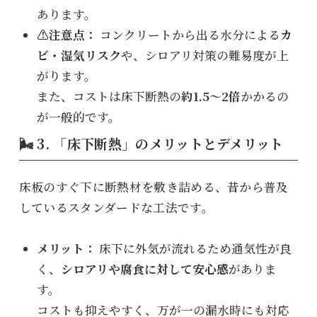
あります。
⚠️注意点：
コンクリートから出る水分による
カ
ビ・湿気リスク
や、シロアリ対策の難易度が上
がります。
また、コストは床下断熱の
約1.5〜2倍
かかるの
が一般的です。
🌬️ 3. 「床下断熱」のメリットとデメリット
床板のすぐ下に断熱材を敷き詰める、昔から普及
しているスタンダードな工法です。
メリット：
床下に外気が流れるため通気性が良
く、
シロアリや腐食に対して安心感
がありま
す。
コストも抑えやすく、万が一の漏水時にも対応