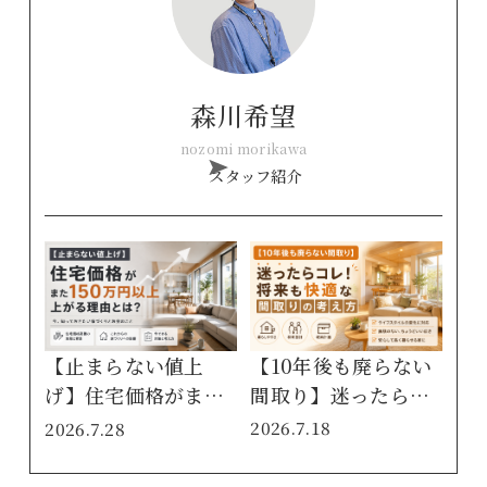
森川希望
nozomi morikawa
スタッフ紹介
【10年後も廃らない
【止まらない値上
間取り】迷ったらコ
げ】住宅価格がまた
レ！将来もずっと快
150万円以上アッ
2026.7.18
2026.7.28
適に暮らせる工夫を
プ…！？2026年最新
徹底解説
の建材・設備値上げ